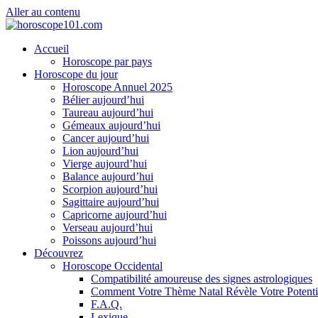
Aller au contenu
Accueil
Horoscope par pays
Horoscope du jour
Horoscope Annuel 2025
Bélier aujourd’hui
Taureau aujourd’hui
Gémeaux aujourd’hui
Cancer aujourd’hui
Lion aujourd’hui
Vierge aujourd’hui
Balance aujourd’hui
Scorpion aujourd’hui
Sagittaire aujourd’hui
Capricorne aujourd’hui
Verseau aujourd’hui
Poissons aujourd’hui
Découvrez
Horoscope Occidental
Compatibilité amoureuse des signes astrologiques
Comment Votre Thème Natal Révèle Votre Potenti
F.A.Q.
Lexique