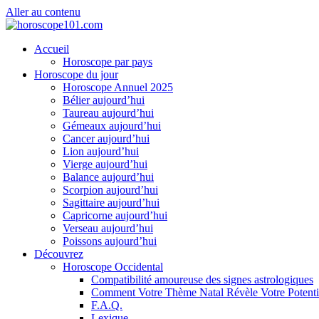
Aller au contenu
Accueil
Horoscope par pays
Horoscope du jour
Horoscope Annuel 2025
Bélier aujourd’hui
Taureau aujourd’hui
Gémeaux aujourd’hui
Cancer aujourd’hui
Lion aujourd’hui
Vierge aujourd’hui
Balance aujourd’hui
Scorpion aujourd’hui
Sagittaire aujourd’hui
Capricorne aujourd’hui
Verseau aujourd’hui
Poissons aujourd’hui
Découvrez
Horoscope Occidental
Compatibilité amoureuse des signes astrologiques
Comment Votre Thème Natal Révèle Votre Potenti
F.A.Q.
Lexique