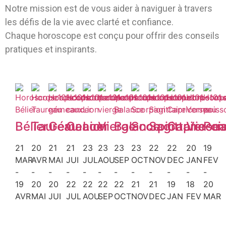
Notre mission est de vous aider à naviguer à travers
les défis de la vie avec clarté et confiance.
Chaque horoscope est conçu pour offrir des conseils
pratiques et inspirants.
Bélier
Taureau
Gémeaux
Cancer
Lion
Vierge
Balance
Scorpion
Sagittaire
Capricorn
Verse
Poi
21
20
21
21
23
23
23
23
22
22
20
19
MAR
AVR
MAI
JUI
JUL
AOU
SEP
OCT
NOV
DEC
JAN
FEV
-
-
-
-
-
-
-
-
-
-
-
-
19
20
20
22
22
22
22
21
21
19
18
20
AVR
MAI
JUI
JUL
AOU
SEP
OCT
NOV
DEC
JAN
FEV
MAR