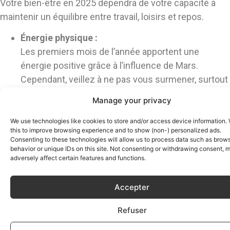
Votre bien-être en 2025 dépendra de votre capacité à
maintenir un équilibre entre travail, loisirs et repos.
Énergie physique :
Les premiers mois de l’année apportent une
énergie positive grâce à l’influence de Mars.
Cependant, veillez à ne pas vous surmener, surtout
en milieu d’année.
Manage your privacy
We use technologies like cookies to store and/or access device information.
Santé mentale :
this to improve browsing experience and to show (non-) personalized ads.
Consenting to these technologies will allow us to process data such as brow
Les éclipses lunaires de janvier et novembre
behavior or unique IDs on this site. Not consenting or withdrawing consent, 
encouragent une introspection qui peut être
adversely affect certain features and functions.
libératrice.
Prenez du temps pour vous recentrer et vous
Accepter
reconnecter avec vous-même.
Refuser
Conseil santé :
Privilégiez les activités qui