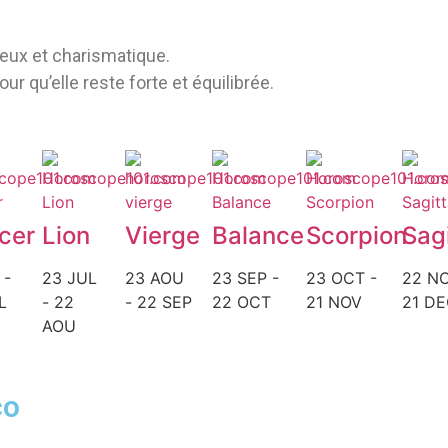
eux et charismatique.
r qu’elle reste forte et équilibrée.
cer
Lion
Vierge
Balance
Scorpion
Sagi
 -
23 JUL
23 AOU
23 SEP -
23 OCT -
22 NO
L
- 22
- 22 SEP
22 OCT
21 NOV
21 D
AOU
co