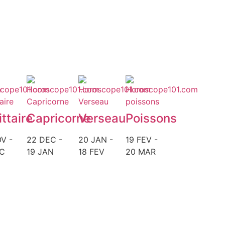
ttaire
Capricorne
Verseau
Poissons
V -
22 DEC -
20 JAN -
19 FEV -
EC
19 JAN
18 FEV
20 MAR