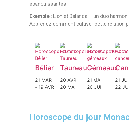
épanouissantes.
Exemple
: Lion et Balance – un duo harmoni
Apprenez comment cultiver cette relation pou
Bélier
Taureau
Gémeaux
Can
21 MAR
20 AVR -
21 MAI -
21 JUI
- 19 AVR
20 MAI
20 JUI
22 JU
Horoscope du jour Mona